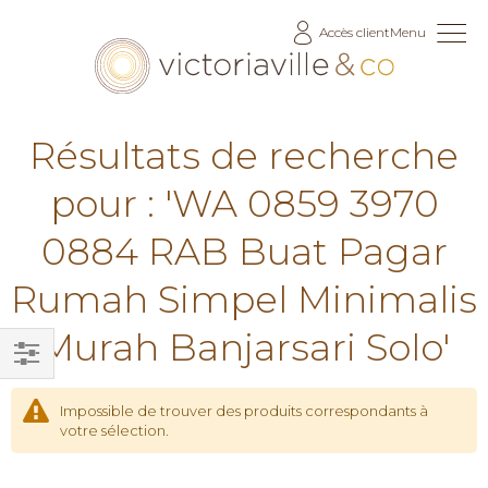
Allez
Accès client
Menu
au
contenu
Résultats de recherche
pour : 'WA 0859 3970
0884 RAB Buat Pagar
Rumah Simpel Minimalis
Murah Banjarsari Solo'
Filtrer
par
Impossible de trouver des produits correspondants à
votre sélection.