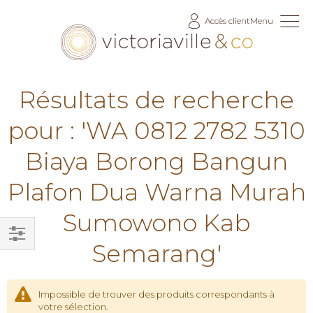
Allez
Accès client
Menu
au
contenu
Résultats de recherche
pour : 'WA 0812 2782 5310
Biaya Borong Bangun
Plafon Dua Warna Murah
Sumowono Kab
Semarang'
Filtrer
par
Impossible de trouver des produits correspondants à
votre sélection.