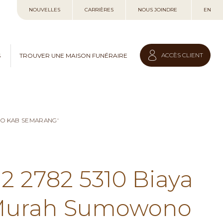
Allez
NOUVELLES
CARRIÈRES
NOUS JOINDRE
EN
au
contenu
ACCÈS CLIENT
S
TROUVER UNE MAISON FUNÉRAIRE
NO KAB SEMARANG'
12 2782 5310 Biaya
 Murah Sumowono