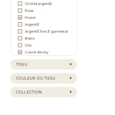
Orchid argentÉ
Rose
Prune
ArgentÉ
ArgentÉ foncÉ gunmetal
Blanc
Gris
Cuivre ébony
TISSU
COULEUR DU TISSU
COLLECTION