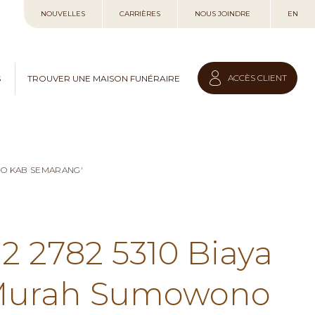
Allez
NOUVELLES
CARRIÈRES
NOUS JOINDRE
EN
au
contenu
ACCÈS CLIENT
S
TROUVER UNE MAISON FUNÉRAIRE
NO KAB SEMARANG'
12 2782 5310 Biaya
 Murah Sumowono