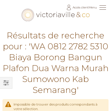
Allez
Accès client
Menu
au
contenu
Résultats de recherche
pour : 'WA 0812 2782 5310
Biaya Borong Bangun
Plafon Dua Warna Murah
Sumowono Kab
Semarang'
Filtrer
par
Impossible de trouver des produits correspondants à
votre sélection.