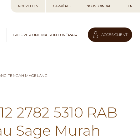
Allez
NOUVELLES
CARRIÈRES
NOUS JOINDRE
EN
au
contenu
ACCÈS CLIENT
S
TROUVER UNE MAISON FUNÉRAIRE
LANG TENGAH MAGELANG'
812 2782 5310 RAB
au Sage Murah