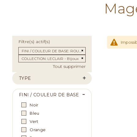
Mage
Filtre(s) actif(s)
Impossib
Supprimer cet Élément
FINI / COULEUR DE BASE
ROUGE
Supprimer cet Élément
COLLECTION
LECLAIR - Bijoux
Tout supprimer
TYPE
FINI / COULEUR DE BASE
Noir
Bleu
Vert
Orange