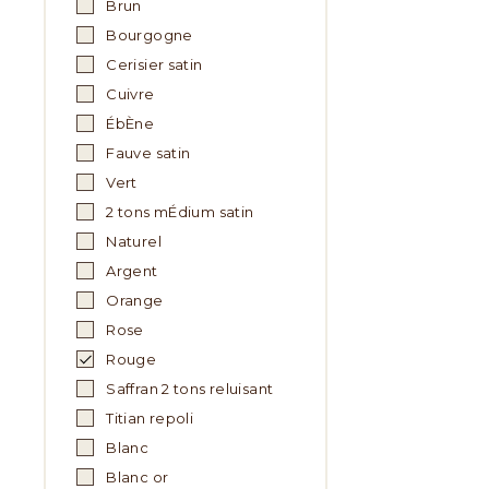
Brun
Bourgogne
Cerisier satin
Cuivre
ÉbÈne
Fauve satin
Vert
2 tons mÉdium satin
Naturel
Argent
Orange
Rose
Rouge
Saffran 2 tons reluisant
Titian repoli
Blanc
Blanc or