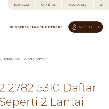
Allez
NOUVELLES
CARRIÈRES
NOUS JOINDRE
EN
au
contenu
ACCÈS CLIENT
S
TROUVER UNE MAISON FUNÉRAIRE
I KEBAKKRAMAT KARANGANYAR'
2 2782 5310 Daftar
eperti 2 Lantai