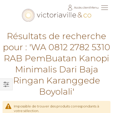
Allez
Accès client
Menu
au
contenu
Résultats de recherche
pour : 'WA 0812 2782 5310
RAB PemBuatan Kanopi
Minimalis Dari Baja
Ringan Karanggede
Boyolali'
Filtrer
par
Impossible de trouver des produits correspondants à
votre sélection.