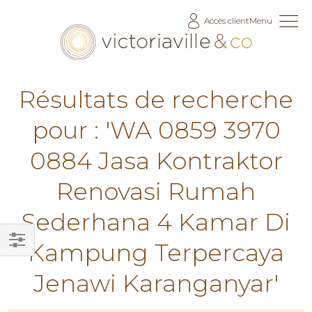
Allez
Accès client
Menu
au
contenu
Résultats de recherche
pour : 'WA 0859 3970
0884 Jasa Kontraktor
Renovasi Rumah
Sederhana 4 Kamar Di
Kampung Terpercaya
Filtrer
Jenawi Karanganyar'
par