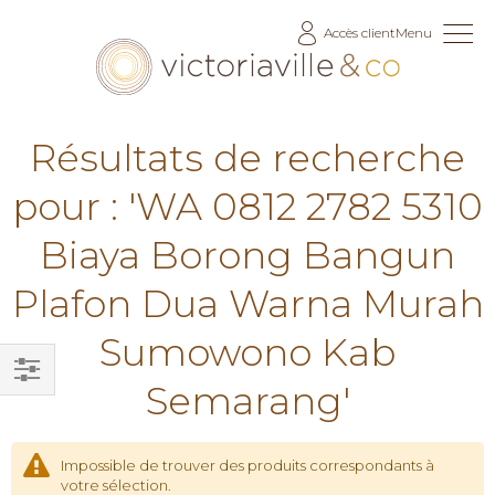
Allez
Accès client
Menu
au
contenu
Résultats de recherche
pour : 'WA 0812 2782 5310
Biaya Borong Bangun
Plafon Dua Warna Murah
Sumowono Kab
Semarang'
Filtrer
par
Impossible de trouver des produits correspondants à
votre sélection.