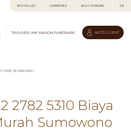
Allez
NOUVELLES
CARRIÈRES
NOUS JOINDRE
EN
au
contenu
ACCÈS CLIENT
S
TROUVER UNE MAISON FUNÉRAIRE
NO KAB SEMARANG'
12 2782 5310 Biaya
 Murah Sumowono