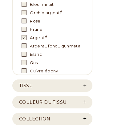
Bleu minuit
Orchid argentÉ
Rose
Prune
ArgentÉ
ArgentÉ foncÉ gunmetal
Blanc
Gris
Cuivre ébony
TISSU
COULEUR DU TISSU
COLLECTION