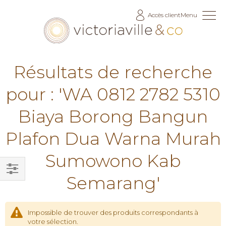
Allez
Accès client
Menu
au
contenu
Résultats de recherche
pour : 'WA 0812 2782 5310
Biaya Borong Bangun
Plafon Dua Warna Murah
Sumowono Kab
Semarang'
Filtrer
par
Impossible de trouver des produits correspondants à
votre sélection.