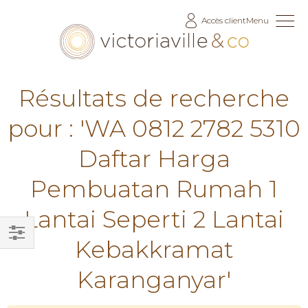
Allez
Accès client
Menu
au
contenu
Résultats de recherche
pour : 'WA 0812 2782 5310
Daftar Harga
Pembuatan Rumah 1
Lantai Seperti 2 Lantai
Kebakkramat
Filtrer
par
Karanganyar'