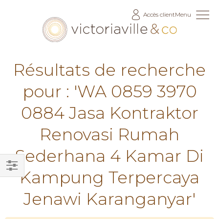
Allez
Accès client
Menu
au
contenu
Résultats de recherche
pour : 'WA 0859 3970
0884 Jasa Kontraktor
Renovasi Rumah
Sederhana 4 Kamar Di
Kampung Terpercaya
Filtrer
par
Jenawi Karanganyar'