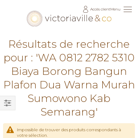
Allez
Accès client
Menu
au
contenu
Résultats de recherche
pour : 'WA 0812 2782 5310
Biaya Borong Bangun
Plafon Dua Warna Murah
Sumowono Kab
Semarang'
Filtrer
par
Impossible de trouver des produits correspondants à
votre sélection.