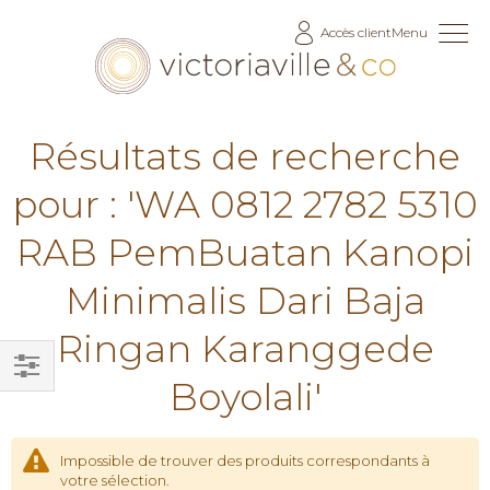
Allez
Accès client
Menu
au
contenu
Résultats de recherche
pour : 'WA 0812 2782 5310
RAB PemBuatan Kanopi
Minimalis Dari Baja
Ringan Karanggede
Boyolali'
Filtrer
par
Impossible de trouver des produits correspondants à
votre sélection.