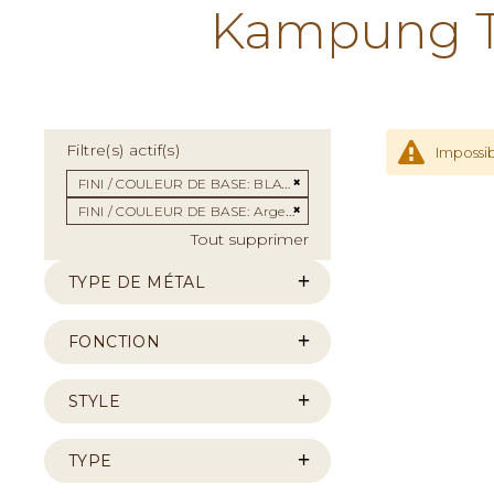
Kampung Te
Filtre(s) actif(s)
Impossib
Supprimer cet Élément
FINI / COULEUR DE BASE
BLANC
Supprimer cet Élément
FINI / COULEUR DE BASE
Argent satiné
Tout supprimer
TYPE DE MÉTAL
FONCTION
STYLE
TYPE