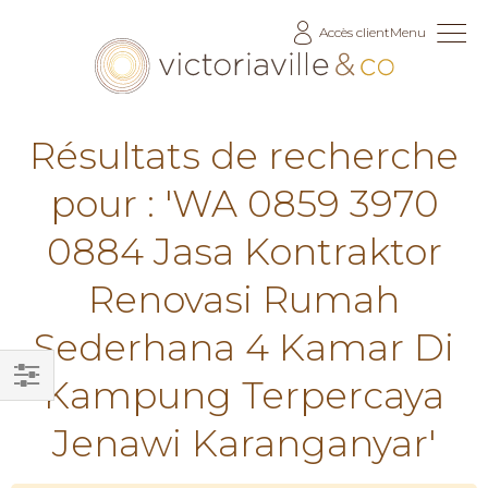
Allez
Accès client
Menu
au
contenu
Résultats de recherche
pour : 'WA 0859 3970
0884 Jasa Kontraktor
Renovasi Rumah
Sederhana 4 Kamar Di
Kampung Terpercaya
Filtrer
Jenawi Karanganyar'
par