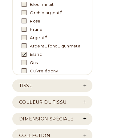
Bleu minuit
Orchid argentÉ
Rose
Prune
ArgentÉ
ArgentÉ foncÉ gunmetal
Blanc
Gris
Cuivre ébony
TISSU
COULEUR DU TISSU
DIMENSION SPÉCIALE
COLLECTION