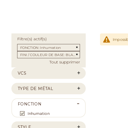
Filtre(s) actif(s)
Impossib
Supprimer cet Élément
FONCTION
Inhumation
Supprimer cet Élément
FINI / COULEUR DE BASE
BLANC
Tout supprimer
VCS
TYPE DE MÉTAL
FONCTION
Inhumation
STYLE