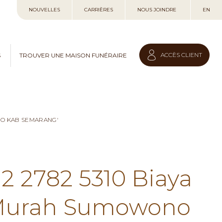
Allez
NOUVELLES
CARRIÈRES
NOUS JOINDRE
EN
au
contenu
ACCÈS CLIENT
S
TROUVER UNE MAISON FUNÉRAIRE
NO KAB SEMARANG'
12 2782 5310 Biaya
 Murah Sumowono