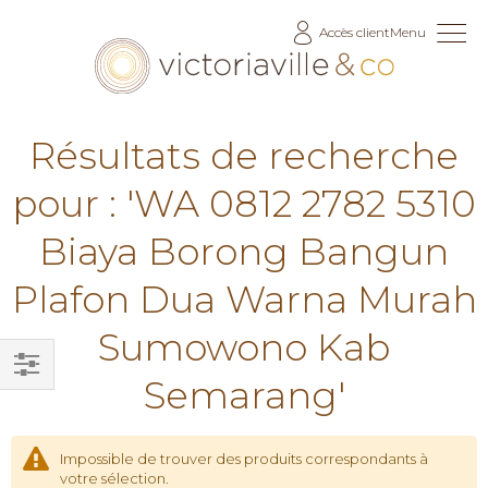
Allez
Accès client
Menu
au
contenu
Résultats de recherche
pour : 'WA 0812 2782 5310
Biaya Borong Bangun
Plafon Dua Warna Murah
Sumowono Kab
Semarang'
Filtrer
par
Impossible de trouver des produits correspondants à
votre sélection.