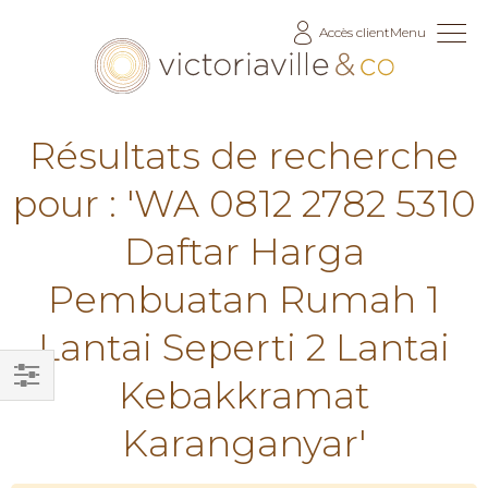
Allez
Accès client
Menu
au
contenu
Résultats de recherche
pour : 'WA 0812 2782 5310
Daftar Harga
Pembuatan Rumah 1
Lantai Seperti 2 Lantai
Kebakkramat
Filtrer
Karanganyar'
par