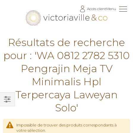
Allez
Accès client
Menu
au
contenu
Résultats de recherche
pour : 'WA 0812 2782 5310
Pengrajin Meja TV
Minimalis Hpl
Terpercaya Laweyan
Solo'
Filtrer
par
Impossible de trouver des produits correspondants à
votre sélection.