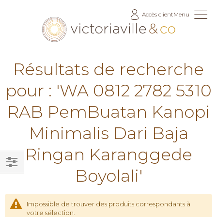
Allez
Accès client
Menu
au
contenu
Résultats de recherche
pour : 'WA 0812 2782 5310
RAB PemBuatan Kanopi
Minimalis Dari Baja
Ringan Karanggede
Boyolali'
Filtrer
par
Impossible de trouver des produits correspondants à
votre sélection.