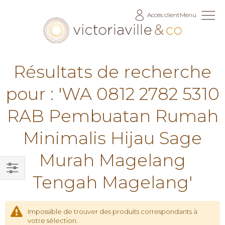
Allez
Accès client
Menu
au
contenu
Résultats de recherche
pour : 'WA 0812 2782 5310
RAB Pembuatan Rumah
Minimalis Hijau Sage
Murah Magelang
Tengah Magelang'
Filtrer
par
Impossible de trouver des produits correspondants à
votre sélection.