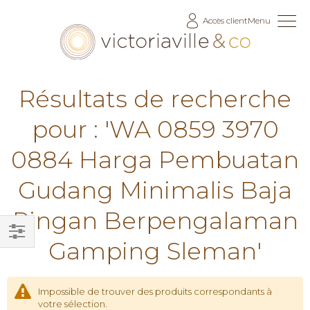
Allez
Accès client
Menu
au
contenu
Résultats de recherche
pour : 'WA 0859 3970
0884 Harga Pembuatan
Gudang Minimalis Baja
Ringan Berpengalaman
Gamping Sleman'
Filtrer
par
Impossible de trouver des produits correspondants à
votre sélection.