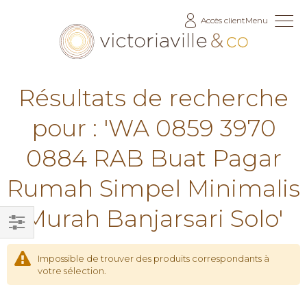
Allez
Accès client
Menu
au
contenu
Résultats de recherche
pour : 'WA 0859 3970
0884 RAB Buat Pagar
Rumah Simpel Minimalis
Murah Banjarsari Solo'
Filtrer
par
Impossible de trouver des produits correspondants à
votre sélection.