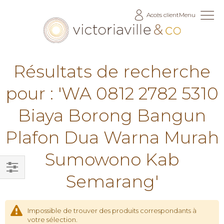
Allez
Accès client
Menu
au
contenu
Résultats de recherche
pour : 'WA 0812 2782 5310
Biaya Borong Bangun
Plafon Dua Warna Murah
Sumowono Kab
Semarang'
Filtrer
par
Impossible de trouver des produits correspondants à
votre sélection.