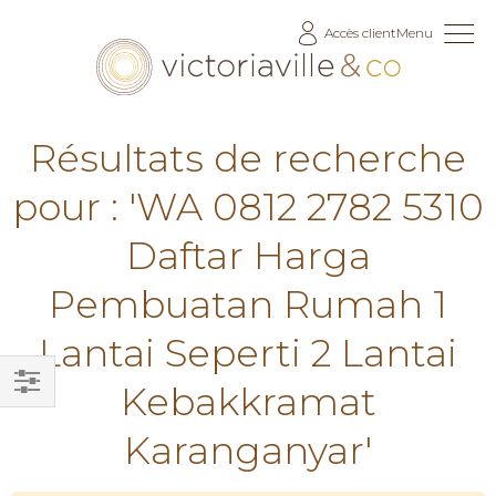
Allez
Accès client
Menu
au
contenu
Résultats de recherche
pour : 'WA 0812 2782 5310
Daftar Harga
Pembuatan Rumah 1
Lantai Seperti 2 Lantai
Kebakkramat
Filtrer
Karanganyar'
par