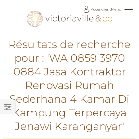
Allez
Accès client
Menu
au
contenu
Résultats de recherche
pour : 'WA 0859 3970
0884 Jasa Kontraktor
Renovasi Rumah
Sederhana 4 Kamar Di
Kampung Terpercaya
Filtrer
Jenawi Karanganyar'
par