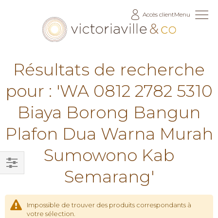
Allez
Accès client
Menu
au
contenu
Résultats de recherche
pour : 'WA 0812 2782 5310
Biaya Borong Bangun
Plafon Dua Warna Murah
Sumowono Kab
Semarang'
Filtrer
par
Impossible de trouver des produits correspondants à
votre sélection.