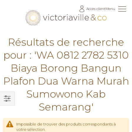
Allez
Accès client
Menu
au
contenu
Résultats de recherche
pour : 'WA 0812 2782 5310
Biaya Borong Bangun
Plafon Dua Warna Murah
Sumowono Kab
Semarang'
Filtrer
par
Impossible de trouver des produits correspondants à
votre sélection.