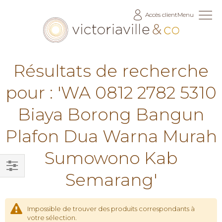
Allez
Accès client
Menu
au
contenu
Résultats de recherche
pour : 'WA 0812 2782 5310
Biaya Borong Bangun
Plafon Dua Warna Murah
Sumowono Kab
Semarang'
Filtrer
par
Impossible de trouver des produits correspondants à
votre sélection.