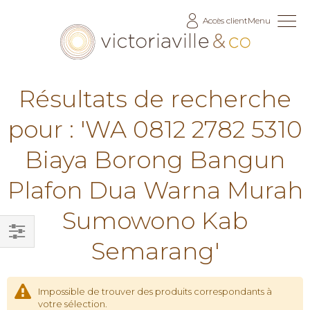
Allez
Accès client
Menu
au
contenu
Résultats de recherche
pour : 'WA 0812 2782 5310
Biaya Borong Bangun
Plafon Dua Warna Murah
Sumowono Kab
Semarang'
Filtrer
par
Impossible de trouver des produits correspondants à
votre sélection.