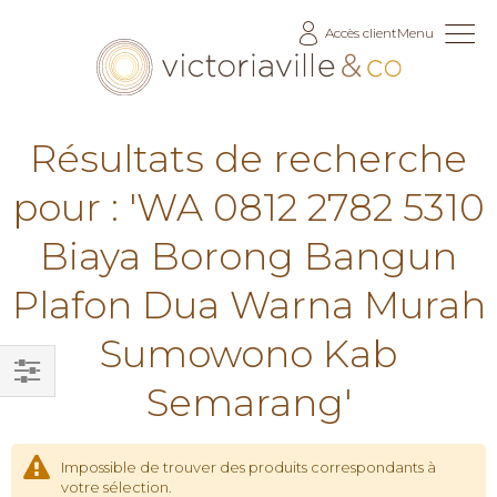
Allez
Accès client
Menu
au
contenu
Résultats de recherche
pour : 'WA 0812 2782 5310
Biaya Borong Bangun
Plafon Dua Warna Murah
Sumowono Kab
Semarang'
Filtrer
par
Impossible de trouver des produits correspondants à
votre sélection.