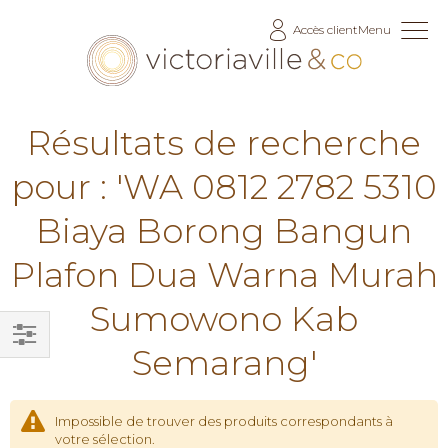
Allez
Accès client
Menu
au
contenu
Résultats de recherche
pour : 'WA 0812 2782 5310
Biaya Borong Bangun
Plafon Dua Warna Murah
Sumowono Kab
Semarang'
Filtrer
par
Impossible de trouver des produits correspondants à
votre sélection.