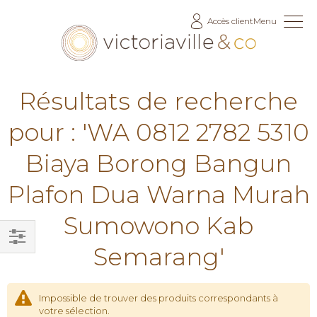
Allez
Accès client
Menu
au
contenu
Résultats de recherche
pour : 'WA 0812 2782 5310
Biaya Borong Bangun
Plafon Dua Warna Murah
Sumowono Kab
Semarang'
Filtrer
par
Impossible de trouver des produits correspondants à
votre sélection.