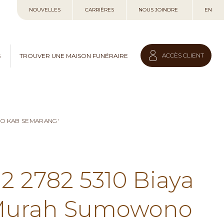
Allez
NOUVELLES
CARRIÈRES
NOUS JOINDRE
EN
au
contenu
ACCÈS CLIENT
S
TROUVER UNE MAISON FUNÉRAIRE
NO KAB SEMARANG'
12 2782 5310 Biaya
 Murah Sumowono