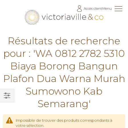
Allez
Accès client
Menu
au
contenu
Résultats de recherche
pour : 'WA 0812 2782 5310
Biaya Borong Bangun
Plafon Dua Warna Murah
Sumowono Kab
Semarang'
Filtrer
par
Impossible de trouver des produits correspondants à
votre sélection.