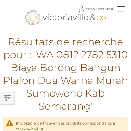
Allez
Accès client
Menu
au
contenu
Résultats de recherche
pour : 'WA 0812 2782 5310
Biaya Borong Bangun
Plafon Dua Warna Murah
Sumowono Kab
Semarang'
Filtrer
par
Impossible de trouver des produits correspondants à
votre sélection.