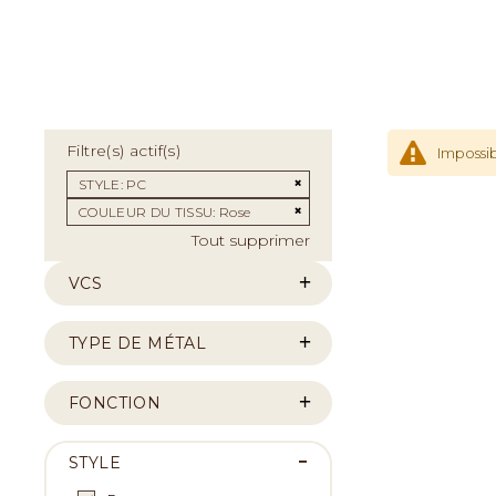
Filtre(s) actif(s)
Impossib
Supprimer cet Élément
STYLE
PC
Supprimer cet Élément
COULEUR DU TISSU
Rose
Tout supprimer
VCS
TYPE DE MÉTAL
FONCTION
STYLE