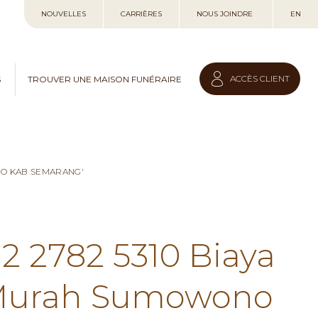
Allez
NOUVELLES
CARRIÈRES
NOUS JOINDRE
EN
au
contenu
ACCÈS CLIENT
S
TROUVER UNE MAISON FUNÉRAIRE
NO KAB SEMARANG'
12 2782 5310 Biaya
 Murah Sumowono