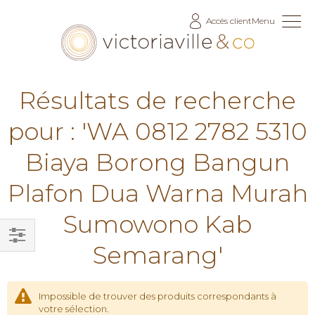
Allez
Accès client
Menu
au
contenu
Résultats de recherche
pour : 'WA 0812 2782 5310
Biaya Borong Bangun
Plafon Dua Warna Murah
Sumowono Kab
Semarang'
Filtrer
par
Impossible de trouver des produits correspondants à
votre sélection.