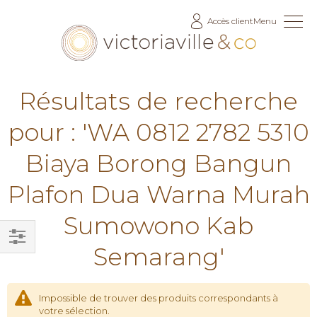
Allez
Accès client
Menu
au
contenu
Résultats de recherche
pour : 'WA 0812 2782 5310
Biaya Borong Bangun
Plafon Dua Warna Murah
Sumowono Kab
Semarang'
Filtrer
par
Impossible de trouver des produits correspondants à
votre sélection.