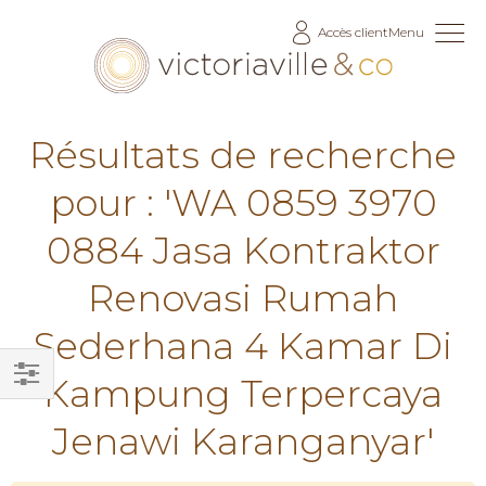
Allez
Accès client
Menu
au
contenu
Résultats de recherche
pour : 'WA 0859 3970
0884 Jasa Kontraktor
Renovasi Rumah
Sederhana 4 Kamar Di
Kampung Terpercaya
Filtrer
Jenawi Karanganyar'
par