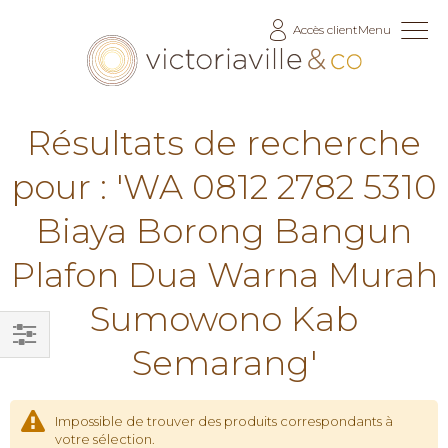
Allez
Accès client
Menu
au
contenu
Résultats de recherche
pour : 'WA 0812 2782 5310
Biaya Borong Bangun
Plafon Dua Warna Murah
Sumowono Kab
Semarang'
Filtrer
par
Impossible de trouver des produits correspondants à
votre sélection.