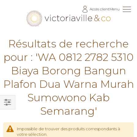
Allez
Accès client
Menu
au
contenu
Résultats de recherche
pour : 'WA 0812 2782 5310
Biaya Borong Bangun
Plafon Dua Warna Murah
Sumowono Kab
Semarang'
Filtrer
par
Impossible de trouver des produits correspondants à
votre sélection.