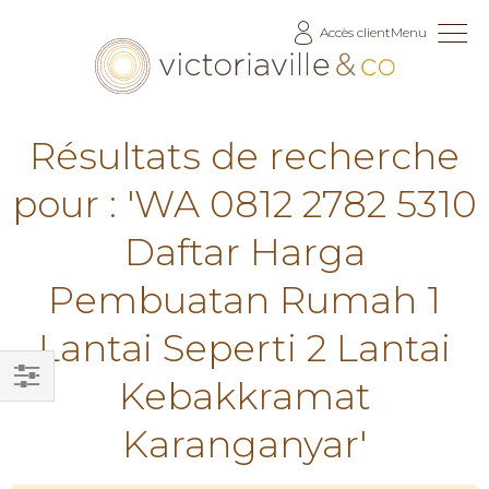
Allez
Accès client
Menu
au
contenu
Résultats de recherche
pour : 'WA 0812 2782 5310
Daftar Harga
Pembuatan Rumah 1
Lantai Seperti 2 Lantai
Kebakkramat
Filtrer
Karanganyar'
par