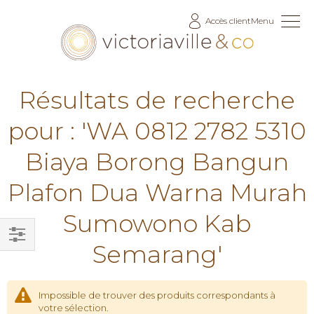
Allez
Accès client
Menu
au
contenu
Résultats de recherche
pour : 'WA 0812 2782 5310
Biaya Borong Bangun
Plafon Dua Warna Murah
Sumowono Kab
Semarang'
Filtrer
par
Impossible de trouver des produits correspondants à
votre sélection.