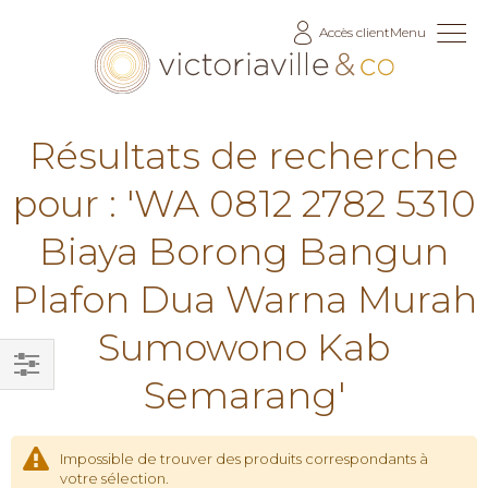
Allez
Accès client
Menu
au
contenu
Résultats de recherche
pour : 'WA 0812 2782 5310
Biaya Borong Bangun
Plafon Dua Warna Murah
Sumowono Kab
Semarang'
Filtrer
par
Impossible de trouver des produits correspondants à
votre sélection.