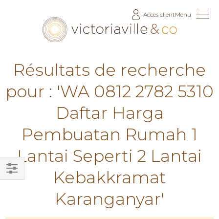
Allez
Accès client
Menu
au
contenu
Résultats de recherche
pour : 'WA 0812 2782 5310
Daftar Harga
Pembuatan Rumah 1
Lantai Seperti 2 Lantai
Kebakkramat
Filtrer
Karanganyar'
par