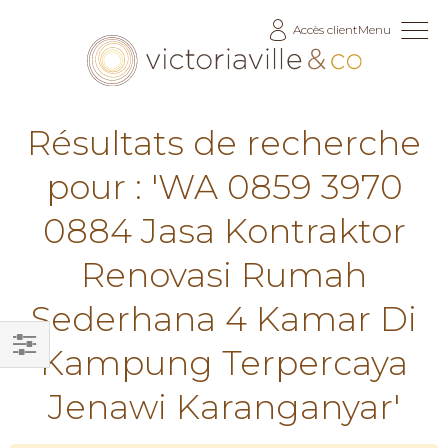
Allez
Accès client
Menu
au
contenu
Résultats de recherche
pour : 'WA 0859 3970
0884 Jasa Kontraktor
Renovasi Rumah
Sederhana 4 Kamar Di
Kampung Terpercaya
Filtrer
Jenawi Karanganyar'
par